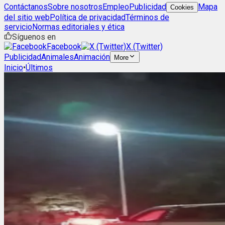
Contáctanos
Sobre nosotros
Empleo
Publicidad
Mapa
Cookies
del sitio web
Política de privacidad
Términos de
servicio
Normas editoriales y ética
Síguenos en
Facebook
X (Twitter)
Publicidad
Animales
Animación
More
Inicio
•
Últimos