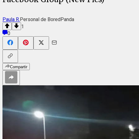
Paula R.
Personal de BoredPanda
1
0
Compartir