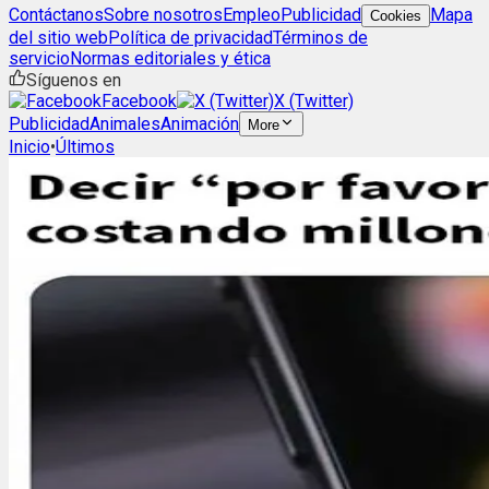
Contáctanos
Sobre nosotros
Empleo
Publicidad
Mapa
Cookies
del sitio web
Política de privacidad
Términos de
servicio
Normas editoriales y ética
Síguenos en
Facebook
X (Twitter)
Publicidad
Animales
Animación
More
Inicio
•
Últimos