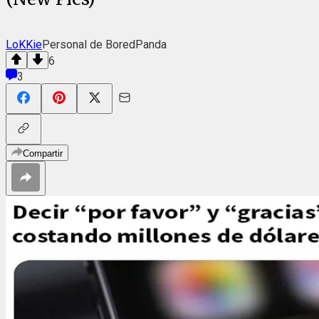
LoKKie
Personal de BoredPanda
6
3
Compartir