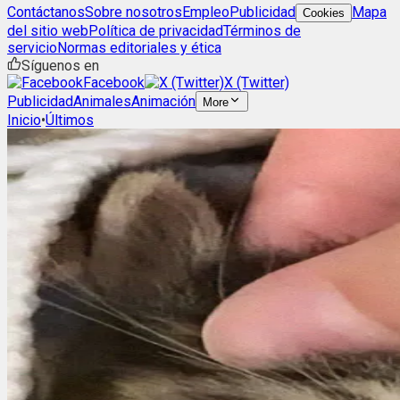
Contáctanos
Sobre nosotros
Empleo
Publicidad
Mapa
Cookies
del sitio web
Política de privacidad
Términos de
servicio
Normas editoriales y ética
Síguenos en
Facebook
X (Twitter)
Publicidad
Animales
Animación
More
Inicio
•
Últimos