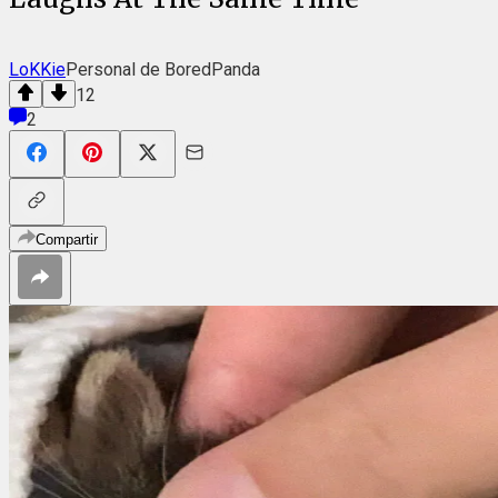
LoKKie
Personal de BoredPanda
12
2
Compartir