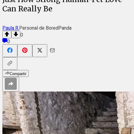
Can Really Be
Paula R.
Personal de BoredPanda
0
0
Compartir