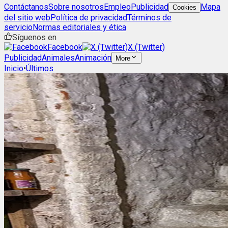
Contáctanos
Sobre nosotros
Empleo
Publicidad
Mapa
Cookies
del sitio web
Política de privacidad
Términos de
servicio
Normas editoriales y ética
Síguenos en
Facebook
X (Twitter)
Publicidad
Animales
Animación
More
Inicio
•
Últimos