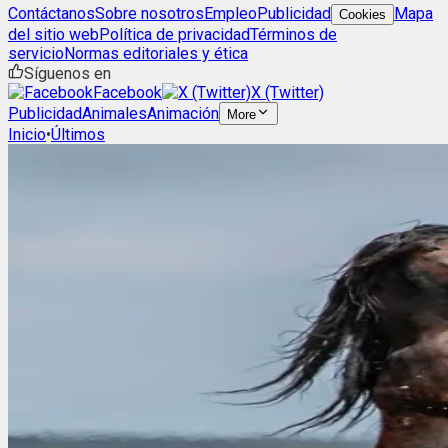
Contáctanos
Sobre nosotros
Empleo
Publicidad
Mapa
Cookies
del sitio web
Política de privacidad
Términos de
servicio
Normas editoriales y ética
Síguenos en
Facebook
X (Twitter)
Publicidad
Animales
Animación
More
Inicio
•
Últimos