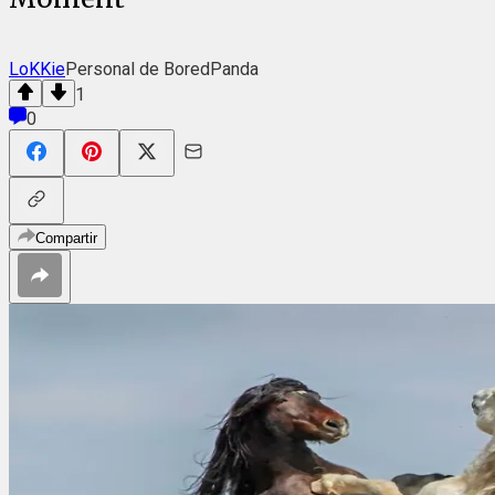
LoKKie
Personal de BoredPanda
1
0
Compartir