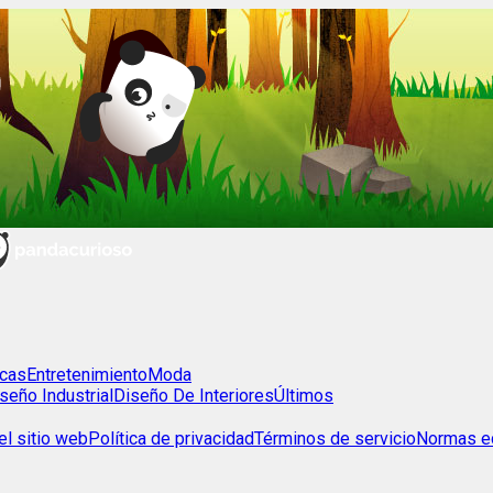
cas
Entretenimiento
Moda
seño Industrial
Diseño De Interiores
Últimos
l sitio web
Política de privacidad
Términos de servicio
Normas ed