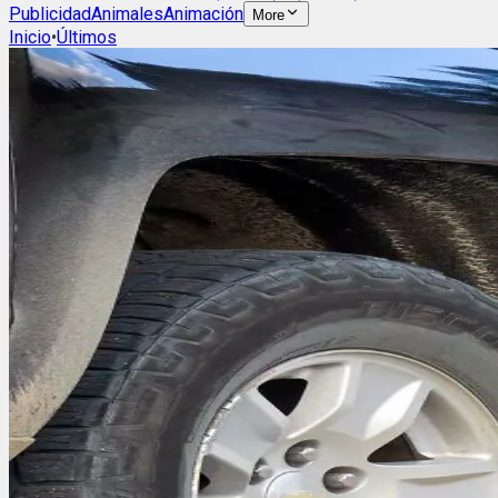
Publicidad
Animales
Animación
More
Inicio
•
Últimos