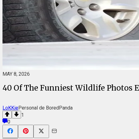
MAY 8, 2026
40 Of The Funniest Wildlife Photos
LoKKie
Personal de BoredPanda
1
0