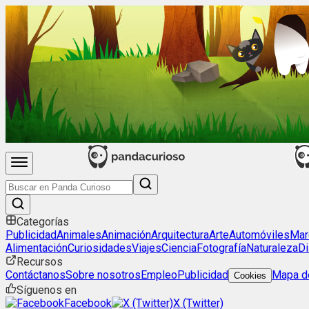
Categorías
Publicidad
Animales
Animación
Arquitectura
Arte
Automóviles
Mar
Alimentación
Curiosidades
Viajes
Ciencia
Fotografía
Naturaleza
Di
Recursos
Contáctanos
Sobre nosotros
Empleo
Publicidad
Mapa de
Cookies
Síguenos en
Facebook
X (Twitter)