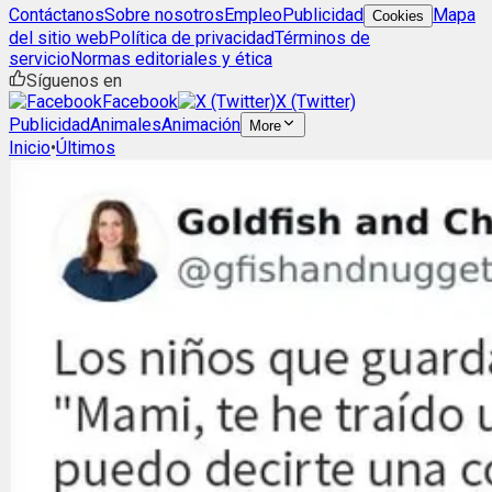
Contáctanos
Sobre nosotros
Empleo
Publicidad
Mapa
Cookies
del sitio web
Política de privacidad
Términos de
servicio
Normas editoriales y ética
Síguenos en
Facebook
X (Twitter)
Publicidad
Animales
Animación
More
Inicio
•
Últimos