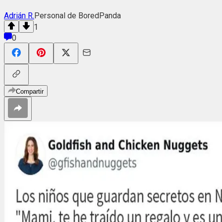
Adrián R.
Personal de BoredPanda
1
0
Compartir