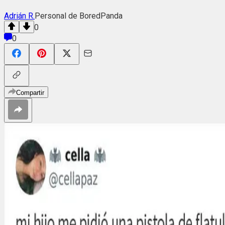
Adrián R.
Personal de BoredPanda
0
0
Compartir