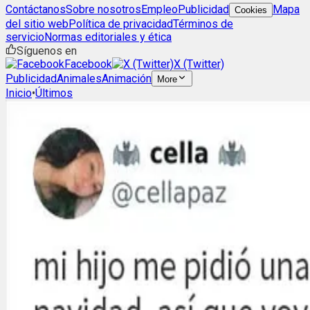
Contáctanos
Sobre nosotros
Empleo
Publicidad
Mapa
Cookies
del sitio web
Política de privacidad
Términos de
servicio
Normas editoriales y ética
Síguenos en
Facebook
X (Twitter)
Publicidad
Animales
Animación
More
Inicio
•
Últimos