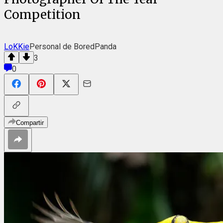
Competition
LoKKie
Personal de BoredPanda
3
0
Compartir