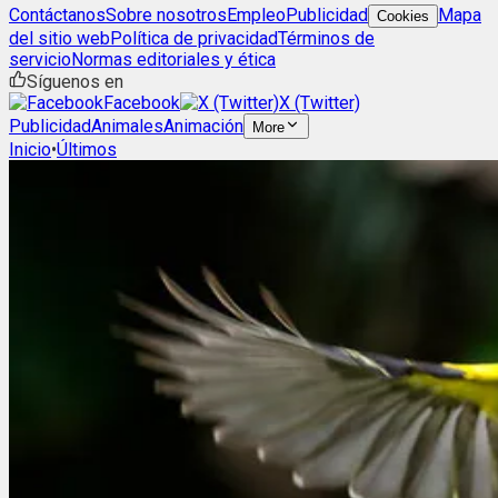
Contáctanos
Sobre nosotros
Empleo
Publicidad
Mapa
Cookies
del sitio web
Política de privacidad
Términos de
servicio
Normas editoriales y ética
Síguenos en
Facebook
X (Twitter)
Publicidad
Animales
Animación
More
Inicio
•
Últimos