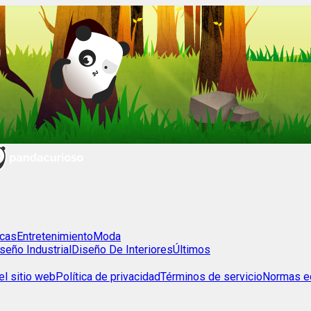
cas
Entretenimiento
Moda
seño Industrial
Diseño De Interiores
Últimos
l sitio web
Política de privacidad
Términos de servicio
Normas ed