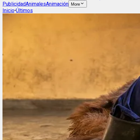
Publicidad
Animales
Animación
More
Inicio
•
Últimos