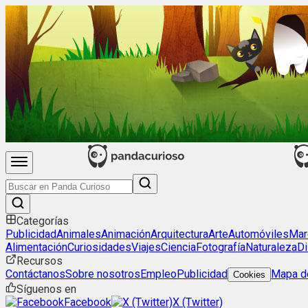
Categorías
Publicidad
Animales
Animación
Arquitectura
Arte
Automóviles
Mar
Alimentación
Curiosidades
Viajes
Ciencia
Fotografía
Naturaleza
Di
Recursos
Contáctanos
Sobre nosotros
Empleo
Publicidad
Mapa de
Cookies
Síguenos en
Facebook
X (Twitter)