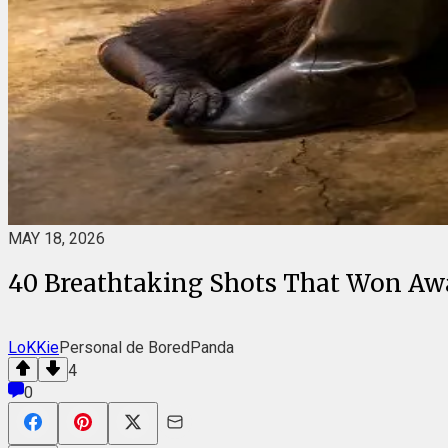
MAY 18, 2026
40 Breathtaking Shots That Won Awa
LoKKie
Personal de BoredPanda
4
0