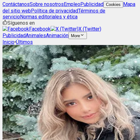
Contáctanos
Sobre nosotros
Empleo
Publicidad
Mapa
Cookies
del sitio web
Política de privacidad
Términos de
servicio
Normas editoriales y ética
Síguenos en
Facebook
X (Twitter)
Publicidad
Animales
Animación
More
Inicio
•
Últimos