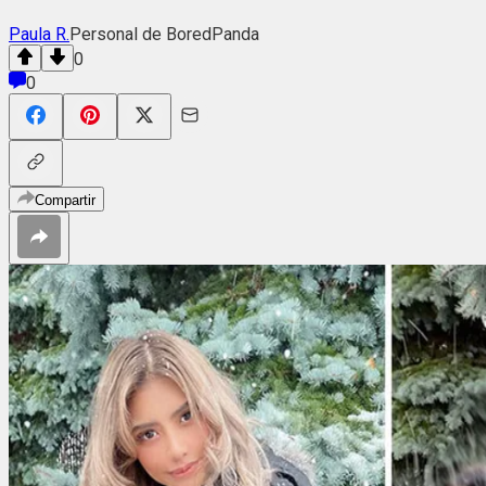
Paula R.
Personal de BoredPanda
0
0
Compartir