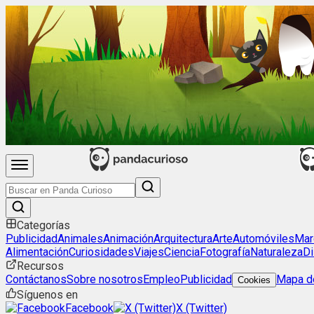
Categorías
Publicidad
Animales
Animación
Arquitectura
Arte
Automóviles
Mar
Alimentación
Curiosidades
Viajes
Ciencia
Fotografía
Naturaleza
Di
Recursos
Contáctanos
Sobre nosotros
Empleo
Publicidad
Mapa de
Cookies
Síguenos en
Facebook
X (Twitter)