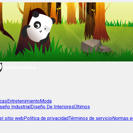
cas
Entretenimiento
Moda
seño Industrial
Diseño De Interiores
Últimos
l sitio web
Política de privacidad
Términos de servicio
Normas ed