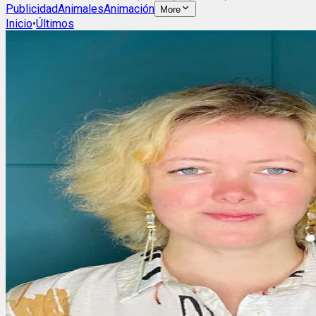
Publicidad
Animales
Animación
More
Inicio
•
Últimos