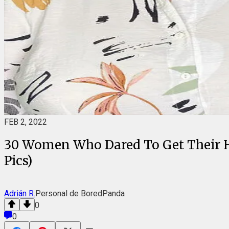
FEB 2, 2022
30 Women Who Dared To Get Their Ha
Pics)
Adrián R.
Personal de BoredPanda
0
0