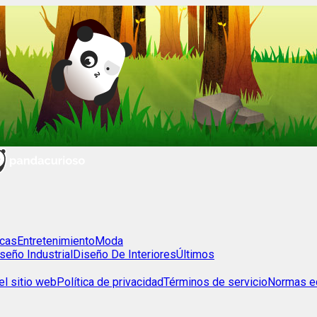
cas
Entretenimiento
Moda
seño Industrial
Diseño De Interiores
Últimos
l sitio web
Política de privacidad
Términos de servicio
Normas ed