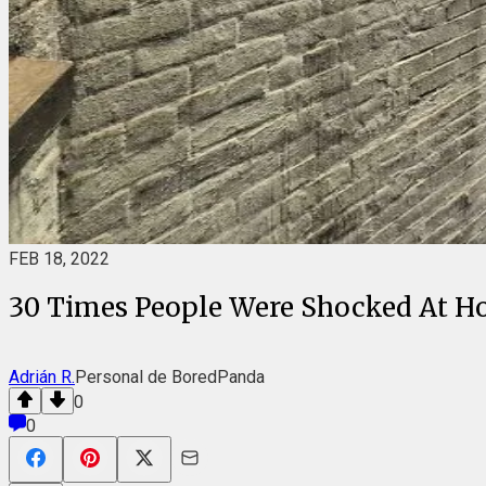
FEB 18, 2022
30 Times People Were Shocked At Ho
Adrián R.
Personal de BoredPanda
0
0