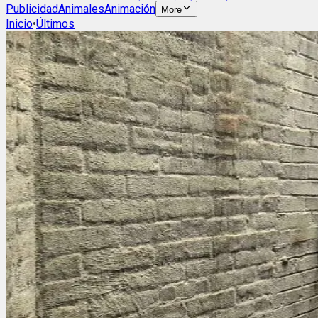
Publicidad
Animales
Animación
More
Inicio
•
Últimos