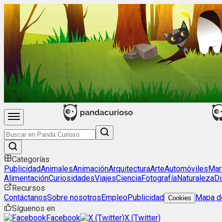
Categorías
Publicidad
Animales
Animación
Arquitectura
Arte
Automóviles
Mar
Alimentación
Curiosidades
Viajes
Ciencia
Fotografía
Naturaleza
Di
Recursos
Contáctanos
Sobre nosotros
Empleo
Publicidad
Mapa de
Cookies
Síguenos en
Facebook
X (Twitter)