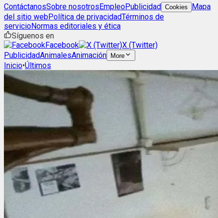
Contáctanos
Sobre nosotros
Empleo
Publicidad
Mapa
Cookies
del sitio web
Política de privacidad
Términos de
servicio
Normas editoriales y ética
Síguenos en
Facebook
X (Twitter)
Publicidad
Animales
Animación
More
Inicio
•
Últimos