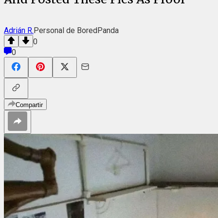
Adrián R.
Personal de BoredPanda
0
0
Compartir