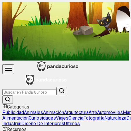
Categorías
Publicidad
Animales
Animación
Arquitectura
Arte
Automóviles
Mar
Alimentación
Curiosidades
Viajes
Ciencia
Fotografía
Naturaleza
D
Industrial
Diseño De Interiores
Últimos
Recursos