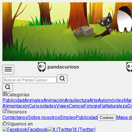
Categorías
Publicidad
Animales
Animación
Arquitectura
Arte
Automóviles
Mar
Alimentación
Curiosidades
Viajes
Ciencia
Fotografía
Naturaleza
Di
Recursos
Contáctanos
Sobre nosotros
Empleo
Publicidad
Mapa de
Cookies
Síguenos en
Facebook
X (Twitter)