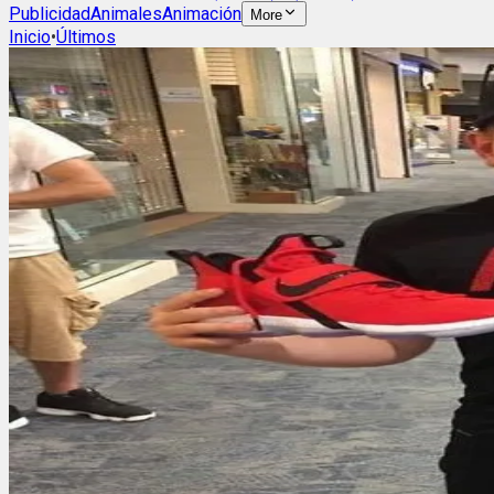
Publicidad
Animales
Animación
More
Inicio
•
Últimos