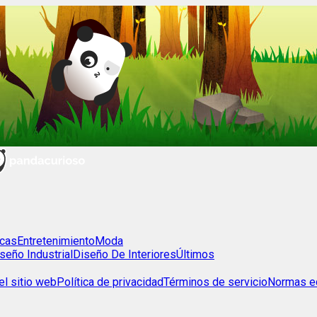
cas
Entretenimiento
Moda
seño Industrial
Diseño De Interiores
Últimos
l sitio web
Política de privacidad
Términos de servicio
Normas ed