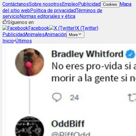
Contáctanos
Sobre nosotros
Empleo
Publicidad
Mapa
Cookies
del sitio web
Política de privacidad
Términos de
servicio
Normas editoriales y ética
Síguenos en
Facebook
X (Twitter)
Publicidad
Animales
Animación
More
Inicio
•
Últimos