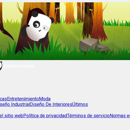
cas
Entretenimiento
Moda
seño Industrial
Diseño De Interiores
Últimos
l sitio web
Política de privacidad
Términos de servicio
Normas ed