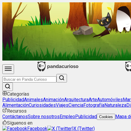
Categorías
Publicidad
Animales
Animación
Arquitectura
Arte
Automóviles
Mar
Alimentación
Curiosidades
Viajes
Ciencia
Fotografía
Naturaleza
Di
Recursos
Contáctanos
Sobre nosotros
Empleo
Publicidad
Mapa de
Cookies
Síguenos en
Facebook
X (Twitter)