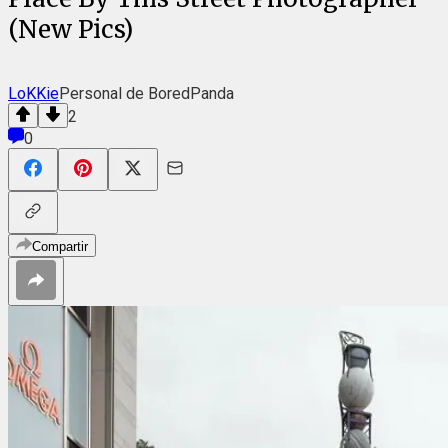
(New Pics)
LoKKie
Personal de BoredPanda
2
0
Compartir