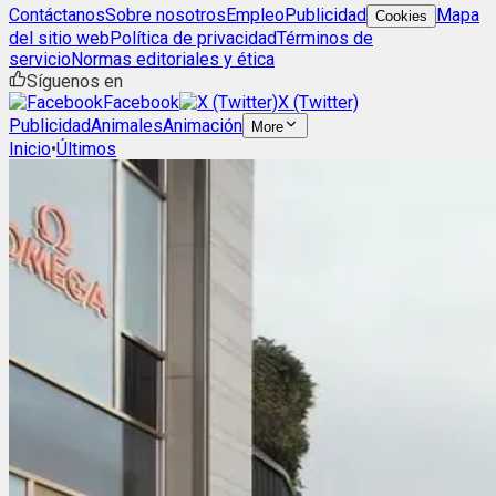
Contáctanos
Sobre nosotros
Empleo
Publicidad
Mapa
Cookies
del sitio web
Política de privacidad
Términos de
servicio
Normas editoriales y ética
Síguenos en
Facebook
X (Twitter)
Publicidad
Animales
Animación
More
Inicio
•
Últimos