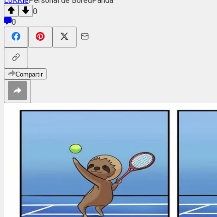
LoKKie
Personal de BoredPanda
0
0
Compartir