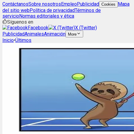
Contáctanos
Sobre nosotros
Empleo
Publicidad
Mapa
Cookies
del sitio web
Política de privacidad
Términos de
servicio
Normas editoriales y ética
Síguenos en
Facebook
X (Twitter)
Publicidad
Animales
Animación
More
Inicio
•
Últimos