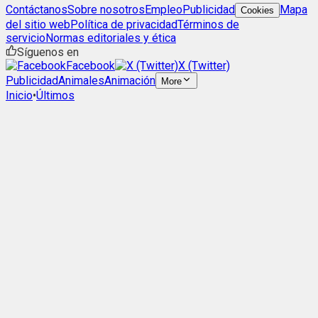
Contáctanos
Sobre nosotros
Empleo
Publicidad
Mapa
Cookies
del sitio web
Política de privacidad
Términos de
servicio
Normas editoriales y ética
Síguenos en
Facebook
X (Twitter)
Publicidad
Animales
Animación
More
Inicio
•
Últimos