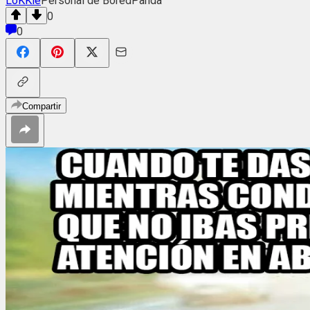
LoKKie
Personal de BoredPanda
0
0
Compartir