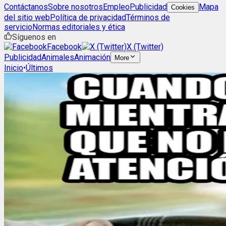
Contáctanos
Sobre nosotros
Empleo
Publicidad
Mapa
Cookies
del sitio web
Política de privacidad
Términos de
servicio
Normas editoriales y ética
Síguenos en
Facebook
X (Twitter)
Publicidad
Animales
Animación
More
Inicio
•
Últimos