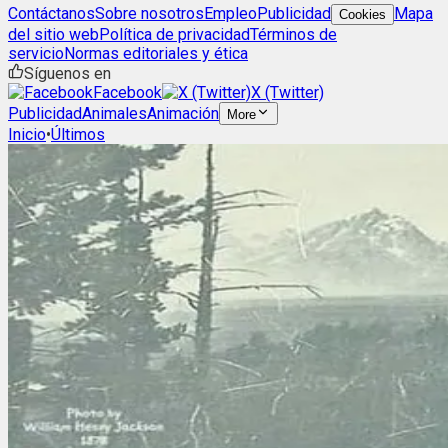
Contáctanos
Sobre nosotros
Empleo
Publicidad
Mapa
Cookies
del sitio web
Política de privacidad
Términos de
servicio
Normas editoriales y ética
Síguenos en
Facebook
X (Twitter)
Publicidad
Animales
Animación
More
Inicio
•
Últimos