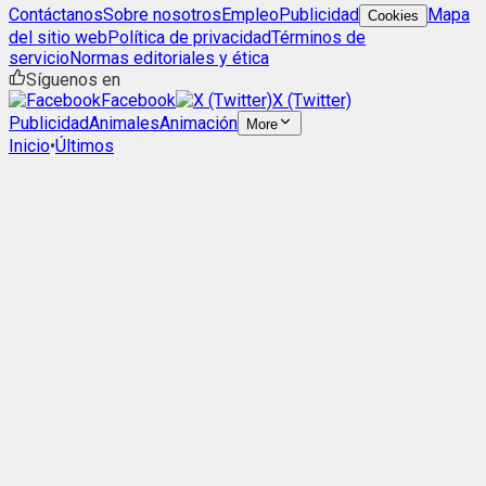
Contáctanos
Sobre nosotros
Empleo
Publicidad
Mapa
Cookies
del sitio web
Política de privacidad
Términos de
servicio
Normas editoriales y ética
Síguenos en
Facebook
X (Twitter)
Publicidad
Animales
Animación
More
Inicio
•
Últimos