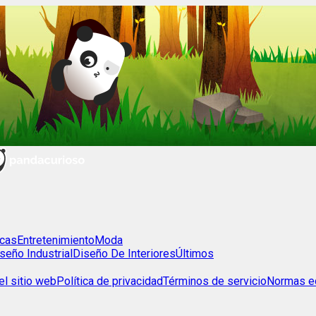
cas
Entretenimiento
Moda
seño Industrial
Diseño De Interiores
Últimos
l sitio web
Política de privacidad
Términos de servicio
Normas ed