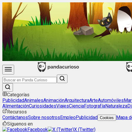
Categorías
Publicidad
Animales
Animación
Arquitectura
Arte
Automóviles
Mar
Alimentación
Curiosidades
Viajes
Ciencia
Fotografía
Naturaleza
Di
Recursos
Contáctanos
Sobre nosotros
Empleo
Publicidad
Mapa de
Cookies
Síguenos en
Facebook
X (Twitter)