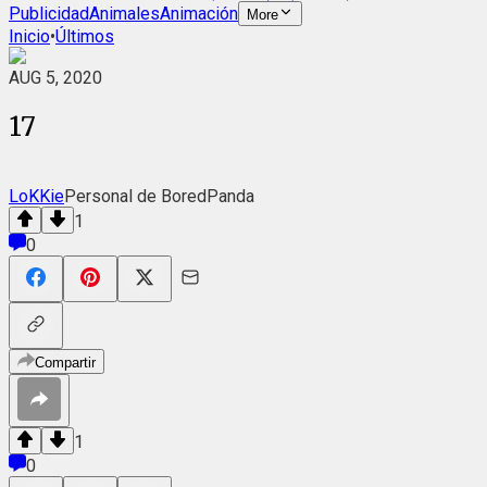
Publicidad
Animales
Animación
More
Inicio
•
Últimos
AUG 5, 2020
17
LoKKie
Personal de BoredPanda
1
0
Compartir
1
0