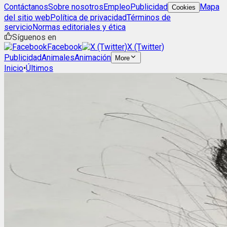
Contáctanos
Sobre nosotros
Empleo
Publicidad
Mapa
Cookies
del sitio web
Política de privacidad
Términos de
servicio
Normas editoriales y ética
Síguenos en
Facebook
X (Twitter)
Publicidad
Animales
Animación
More
Inicio
•
Últimos