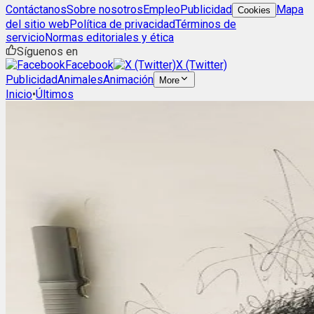
Contáctanos
Sobre nosotros
Empleo
Publicidad
Mapa
Cookies
del sitio web
Política de privacidad
Términos de
servicio
Normas editoriales y ética
Síguenos en
Facebook
X (Twitter)
Publicidad
Animales
Animación
More
Inicio
•
Últimos