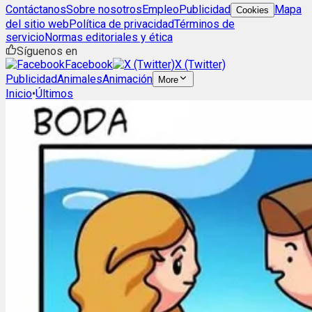
Contáctanos
Sobre nosotros
Empleo
Publicidad
Mapa
Cookies
del sitio web
Política de privacidad
Términos de
servicio
Normas editoriales y ética
Síguenos en
Facebook
X (Twitter)
Publicidad
Animales
Animación
More
Inicio
•
Últimos