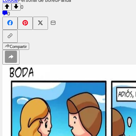
LoKKie
Personal de BoredPanda
0
0
Compartir