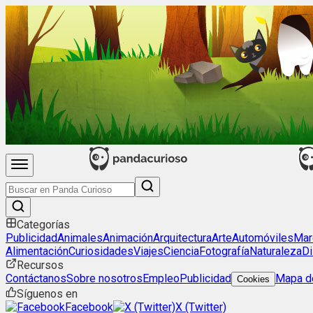
Categorías
Publicidad
Animales
Animación
Arquitectura
Arte
Automóviles
Mar
Alimentación
Curiosidades
Viajes
Ciencia
Fotografía
Naturaleza
Di
Recursos
Contáctanos
Sobre nosotros
Empleo
Publicidad
Mapa de
Cookies
Síguenos en
Facebook
X (Twitter)