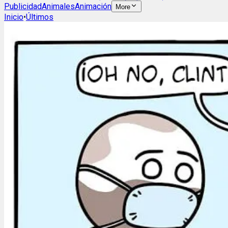
Publicidad
Animales
Animación
More
Inicio
•
Últimos