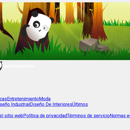
cas
Entretenimiento
Moda
seño Industrial
Diseño De Interiores
Últimos
l sitio web
Política de privacidad
Términos de servicio
Normas ed