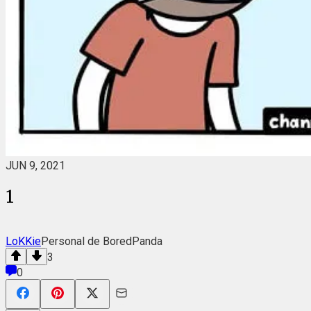
JUN 9, 2021
1
LoKKie
Personal de BoredPanda
3
0