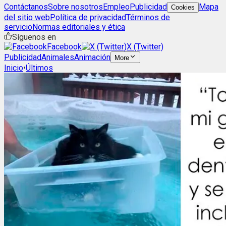
Contáctanos
Sobre nosotros
Empleo
Publicidad
Mapa
Cookies
del sitio web
Política de privacidad
Términos de
servicio
Normas editoriales y ética
Síguenos en
Facebook
X (Twitter)
Publicidad
Animales
Animación
More
Inicio
•
Últimos