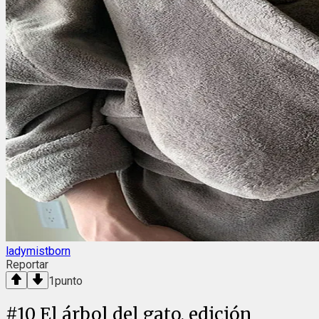
ladymistborn
Reportar
1
punto
#
10
El árbol del gato, edición