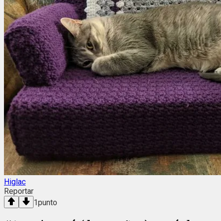
Higlac
Reportar
1
punto