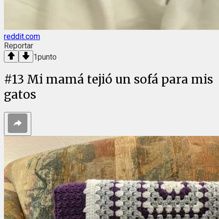
reddit.com
Reportar
1
punto
#
13
Mi mamá tejió un sofá para mis
gatos