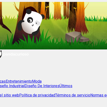
cas
Entretenimiento
Moda
seño Industrial
Diseño De Interiores
Últimos
l sitio web
Política de privacidad
Términos de servicio
Normas ed