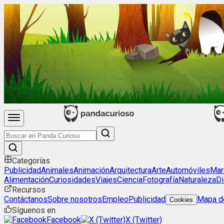
Categorías
Publicidad
Animales
Animación
Arquitectura
Arte
Automóviles
Mar
Alimentación
Curiosidades
Viajes
Ciencia
Fotografía
Naturaleza
Di
Recursos
Contáctanos
Sobre nosotros
Empleo
Publicidad
Mapa de
Cookies
Síguenos en
Facebook
X (Twitter)