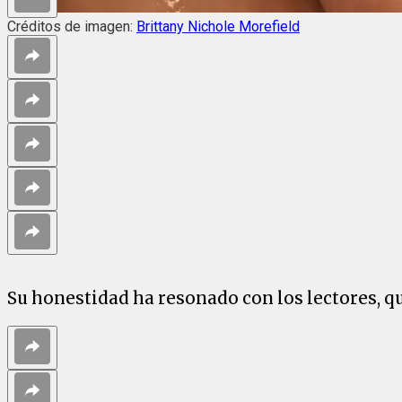
Créditos de imagen:
Brittany Nichole Morefield
Su honestidad ha resonado con los lectores, q