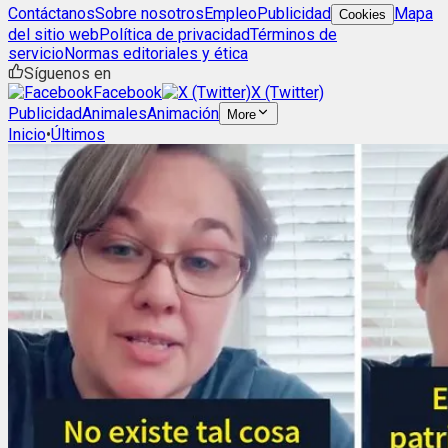
Contáctanos
Sobre nosotros
Empleo
Publicidad
Mapa
Cookies
del sitio web
Política de privacidad
Términos de
servicio
Normas editoriales y ética
Síguenos en
Facebook
X (Twitter)
Publicidad
Animales
Animación
More
Inicio
•
Últimos