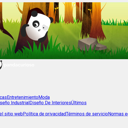
cas
Entretenimiento
Moda
seño Industrial
Diseño De Interiores
Últimos
l sitio web
Política de privacidad
Términos de servicio
Normas ed