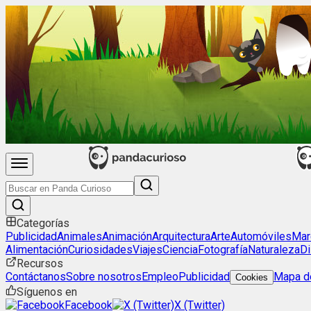
Categorías
Publicidad
Animales
Animación
Arquitectura
Arte
Automóviles
Mar
Alimentación
Curiosidades
Viajes
Ciencia
Fotografía
Naturaleza
Di
Recursos
Contáctanos
Sobre nosotros
Empleo
Publicidad
Mapa de
Cookies
Síguenos en
Facebook
X (Twitter)