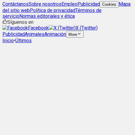
Contáctanos
Sobre nosotros
Empleo
Publicidad
Mapa
Cookies
del sitio web
Política de privacidad
Términos de
servicio
Normas editoriales y ética
Síguenos en
Facebook
X (Twitter)
Publicidad
Animales
Animación
More
Inicio
•
Últimos