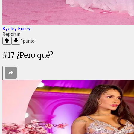
Kyeley Finley
Reportar
1
punto
#
17
¿Pero qué?