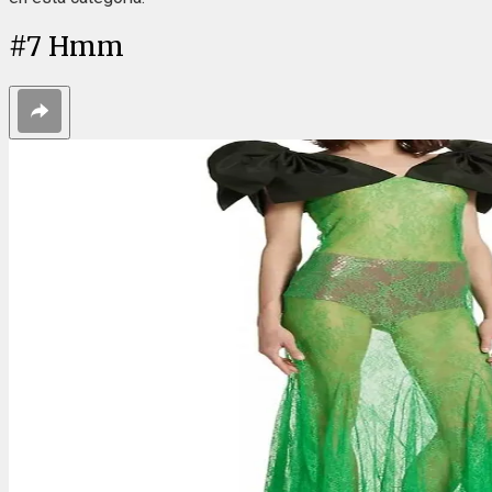
#
7
Hmm