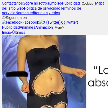
Contáctanos
Sobre nosotros
Empleo
Publicidad
Mapa
Cookies
del sitio web
Política de privacidad
Términos de
servicio
Normas editoriales y ética
Síguenos en
Facebook
X (Twitter)
Publicidad
Animales
Animación
More
Inicio
•
Últimos