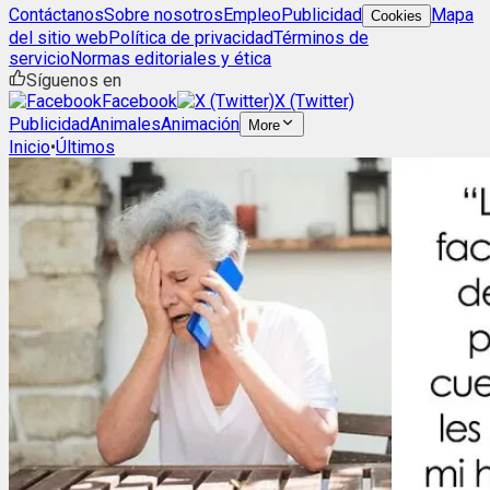
Contáctanos
Sobre nosotros
Empleo
Publicidad
Mapa
Cookies
del sitio web
Política de privacidad
Términos de
servicio
Normas editoriales y ética
Síguenos en
Facebook
X (Twitter)
Publicidad
Animales
Animación
More
Inicio
•
Últimos