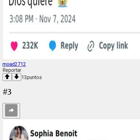
moad2712
Reportar
13
puntos
#
3