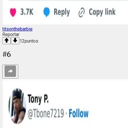
titsonthebarbie
Reportar
12
puntos
#
6