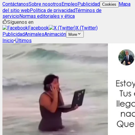
Contáctanos
Sobre nosotros
Empleo
Publicidad
Mapa
Cookies
del sitio web
Política de privacidad
Términos de
servicio
Normas editoriales y ética
Síguenos en
Facebook
X (Twitter)
Publicidad
Animales
Animación
More
Inicio
•
Últimos