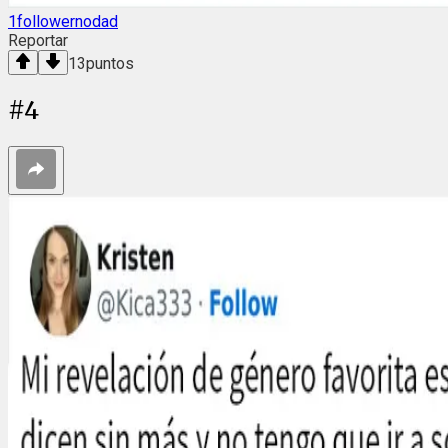
1followernodad
Reportar
13
puntos
#
4