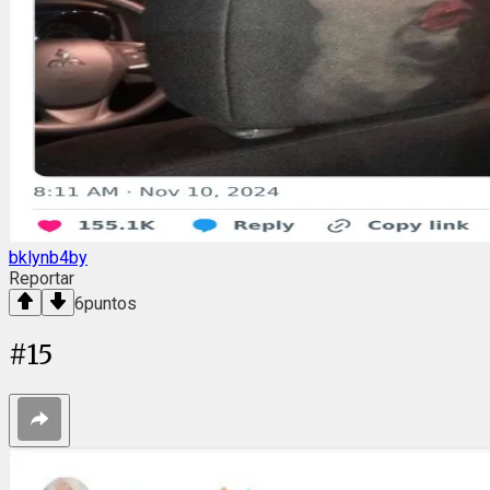
bklynb4by
Reportar
6
puntos
#
15