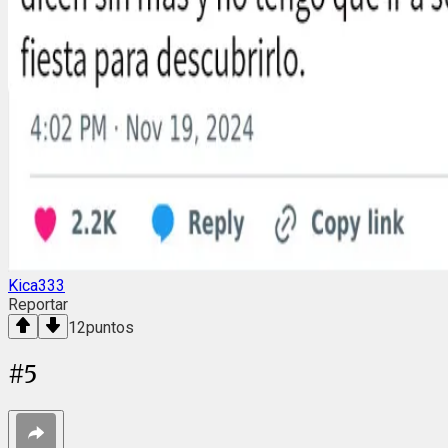
Kica333
Reportar
12
puntos
#
5