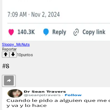
Sloppy_McNuts
Reportar
10
puntos
#
8