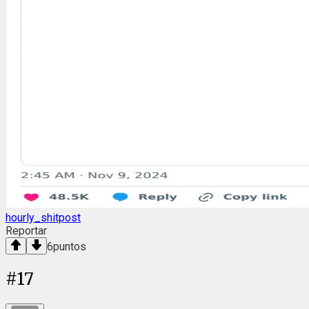
hourly_shitpost
Reportar
6
puntos
#
17