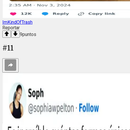
ImKindOfTrash
Reportar
9
puntos
#
11