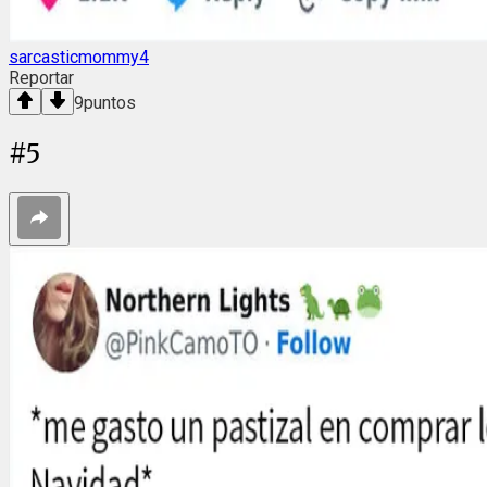
sarcasticmommy4
Reportar
9
puntos
#
5