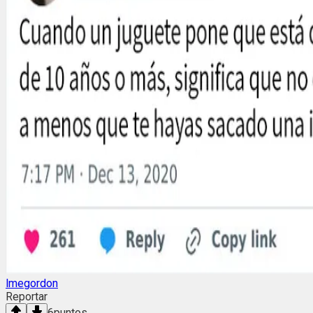
lmegordon
Reportar
6
puntos