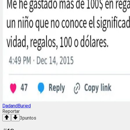
DadandBuried
Reportar
3
puntos