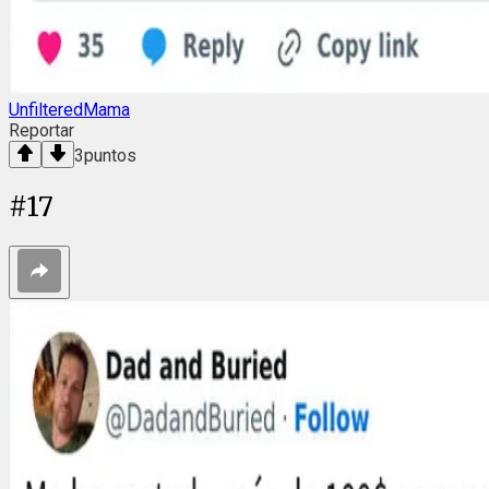
UnfilteredMama
Reportar
3
puntos
#
17