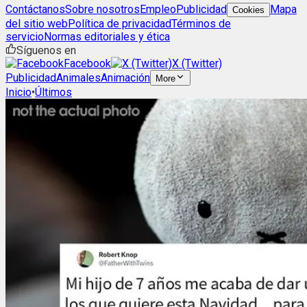
Contáctanos
Sobre nosotros
Empleo
Publicidad
Mapa
Cookies
del sitio web
Política de privacidad
Términos de
servicio
Normas editoriales y ética
Síguenos en
Facebook
X (Twitter)
Publicidad
Animales
Animación
More
Inicio
•
Últimos