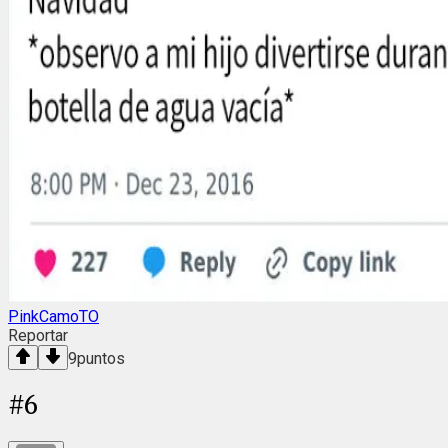
PinkCamoTO
Reportar
9
puntos
#
6