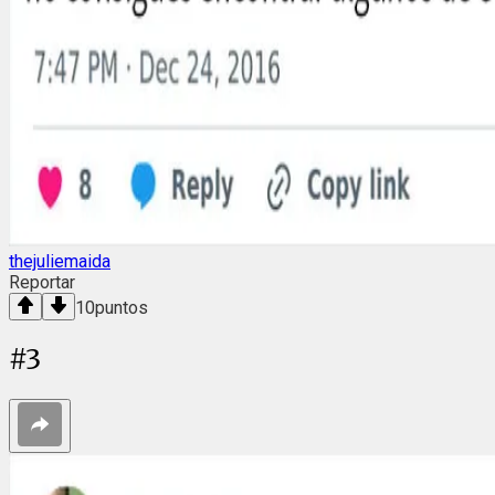
thejuliemaida
Reportar
10
puntos
#
3