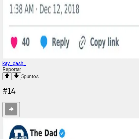
kay_dash_
Reportar
5
puntos
#
14