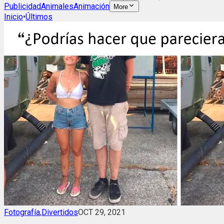
Publicidad
Animales
Animación
More
Inicio
•
Últimos
Fotografía
,
Divertidos
OCT 29, 2021