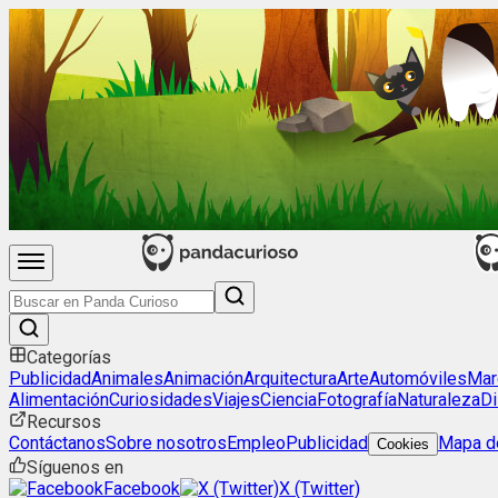
Categorías
Publicidad
Animales
Animación
Arquitectura
Arte
Automóviles
Mar
Alimentación
Curiosidades
Viajes
Ciencia
Fotografía
Naturaleza
Di
Recursos
Contáctanos
Sobre nosotros
Empleo
Publicidad
Mapa de
Cookies
Síguenos en
Facebook
X (Twitter)