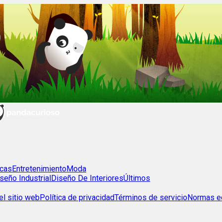
cas
Entretenimiento
Moda
seño Industrial
Diseño De Interiores
Últimos
l sitio web
Política de privacidad
Términos de servicio
Normas ed