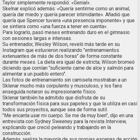
Taylor simplemente respondió: «Genial».
Skelnar explicó además: «Quería sentirme como un animal,
quería dar miedo y quería parecer intimidante». Añadió que
quería que Spencer tuviera «una presencia imponente» y que
se sintiera como «una fuerza a tener en cuenta».
Para lograrlo, pasó meses entrenando duro en el gimnasio
con sesiones largas e intensas.
Su entrenador, Wesley Wilson, reveló más tarde en su
Instagram que estuvieron realizando "entrenamientos
extenuantes de más de dos horas" de forma constante
durante meses. La dieta era igual de estricta; Wilson bromeó
diciendo que comían "suficiente carne de alce y salmón para
alimentar a un pueblo entero".
Las fotos de entrenamiento sin camiseta mostraban a un
Sklenar mucho más corpulento y musculoso, y los fans
enseguida notaron su impresionante físico.
Sklenar también ha admitido que disfruta de su
transformación física para sus papeles y que la utiliza en casi
todos sus proyectos, aunque sea de forma sutil.
"Me encanta usar mi cuerpo. Se me da muy bien", dijo en una
entrevista con Sydney Sweeney para la revista Interview,
explicando que creció peleando y trabajando en la
construcción.
Además, realiza la mayoría de sus propias escenas de acción