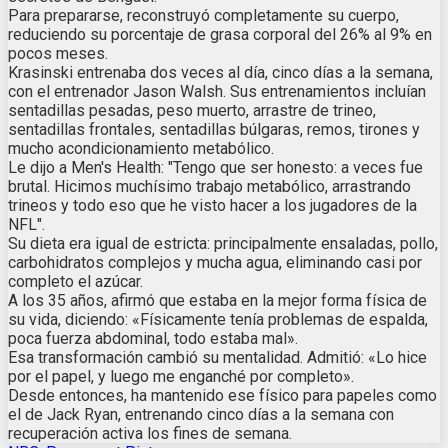
Para prepararse, reconstruyó completamente su cuerpo,
reduciendo su porcentaje de grasa corporal del 26% al 9% en
pocos meses.
Krasinski entrenaba dos veces al día, cinco días a la semana,
con el entrenador Jason Walsh. Sus entrenamientos incluían
sentadillas pesadas, peso muerto, arrastre de trineo,
sentadillas frontales, sentadillas búlgaras, remos, tirones y
mucho acondicionamiento metabólico.
Le dijo a Men's Health: "Tengo que ser honesto: a veces fue
brutal. Hicimos muchísimo trabajo metabólico, arrastrando
trineos y todo eso que he visto hacer a los jugadores de la
NFL".
Su dieta era igual de estricta: principalmente ensaladas, pollo,
carbohidratos complejos y mucha agua, eliminando casi por
completo el azúcar.
A los 35 años, afirmó que estaba en la mejor forma física de
su vida, diciendo: «Físicamente tenía problemas de espalda,
poca fuerza abdominal, todo estaba mal».
Esa transformación cambió su mentalidad. Admitió: «Lo hice
por el papel, y luego me enganché por completo».
Desde entonces, ha mantenido ese físico para papeles como
el de Jack Ryan, entrenando cinco días a la semana con
recuperación activa los fines de semana.