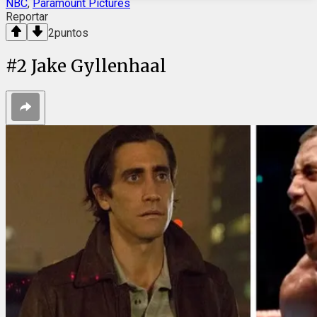
NBC
,
Paramount Pictures
Reportar
2
puntos
#
2
Jake Gyllenhaal