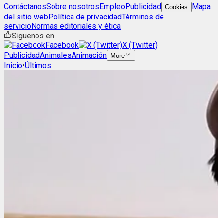
Contáctanos
Sobre nosotros
Empleo
Publicidad
Mapa
Cookies
del sitio web
Política de privacidad
Términos de
servicio
Normas editoriales y ética
Síguenos en
Facebook
X (Twitter)
Publicidad
Animales
Animación
More
Inicio
•
Últimos