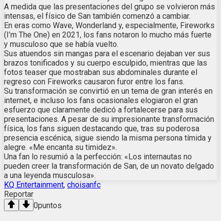
A medida que las presentaciones del grupo se volvieron más
intensas, el físico de San también comenzó a cambiar.
En eras como Wave, Wonderland y, especialmente, Fireworks
(I’m The One) en 2021, los fans notaron lo mucho más fuerte
y musculoso que se había vuelto.
Sus atuendos sin mangas para el escenario dejaban ver sus
brazos tonificados y su cuerpo esculpido, mientras que las
fotos teaser que mostraban sus abdominales durante el
regreso con Fireworks causaron furor entre los fans.
Su transformación se convirtió en un tema de gran interés en
internet, e incluso los fans ocasionales elogiaron el gran
esfuerzo que claramente dedicó a fortalecerse para sus
presentaciones. A pesar de su impresionante transformación
física, los fans siguen destacando que, tras su poderosa
presencia escénica, sigue siendo la misma persona tímida y
alegre. «Me encanta su timidez».
Una fan lo resumió a la perfección: «Los internautas no
pueden creer la transformación de San, de un novato delgado
a una leyenda musculosa».
KQ Entertainment
,
choisanfc
Reportar
0
puntos