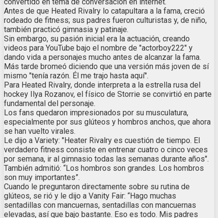
convertido en tema de conversación en internet.
Antes de que Heated Rivalry lo catapultara a la fama, creció
rodeado de fitness; sus padres fueron culturistas y, de niño,
también practicó gimnasia y patinaje.
Sin embargo, su pasión inicial era la actuación, creando
videos para YouTube bajo el nombre de "actorboy222" y
dando vida a personajes mucho antes de alcanzar la fama.
Más tarde bromeó diciendo que una versión más joven de sí
mismo "tenía razón. Él me trajo hasta aquí".
Para Heated Rivalry, donde interpreta a la estrella rusa del
hockey Ilya Rozanov, el físico de Storrie se convirtió en parte
fundamental del personaje.
Los fans quedaron impresionados por su musculatura,
especialmente por sus glúteos y hombros anchos, que ahora
se han vuelto virales.
Le dijo a Variety: "Heater Rivalry es cuestión de tiempo. El
verdadero fitness consiste en entrenar cuatro o cinco veces
por semana, ir al gimnasio todas las semanas durante años".
También admitió: “Los hombros son grandes. Los hombros
son muy importantes”.
Cuando le preguntaron directamente sobre su rutina de
glúteos, se rió y le dijo a Vanity Fair: “Hago muchas
sentadillas con mancuernas, sentadillas con mancuernas
elevadas, así que bajo bastante. Eso es todo. Mis padres