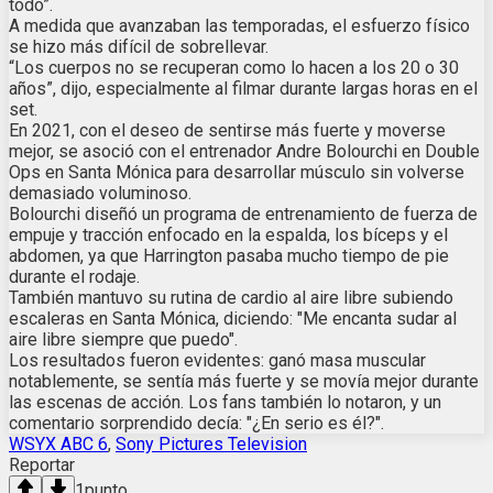
todo”.
A medida que avanzaban las temporadas, el esfuerzo físico
se hizo más difícil de sobrellevar.
“Los cuerpos no se recuperan como lo hacen a los 20 o 30
años”, dijo, especialmente al filmar durante largas horas en el
set.
En 2021, con el deseo de sentirse más fuerte y moverse
mejor, se asoció con el entrenador Andre Bolourchi en Double
Ops en Santa Mónica para desarrollar músculo sin volverse
demasiado voluminoso.
Bolourchi diseñó un programa de entrenamiento de fuerza de
empuje y tracción enfocado en la espalda, los bíceps y el
abdomen, ya que Harrington pasaba mucho tiempo de pie
durante el rodaje.
También mantuvo su rutina de cardio al aire libre subiendo
escaleras en Santa Mónica, diciendo: "Me encanta sudar al
aire libre siempre que puedo".
Los resultados fueron evidentes: ganó masa muscular
notablemente, se sentía más fuerte y se movía mejor durante
las escenas de acción. Los fans también lo notaron, y un
comentario sorprendido decía: "¿En serio es él?".
WSYX ABC 6
,
Sony Pictures Television
Reportar
1
punto