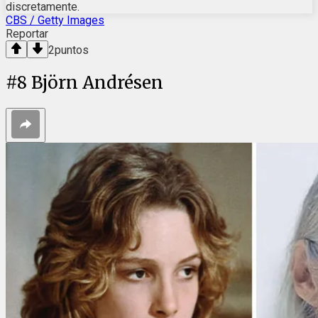
discretamente.
CBS / Getty Images
Reportar
2
puntos
#
8
Björn Andrésen