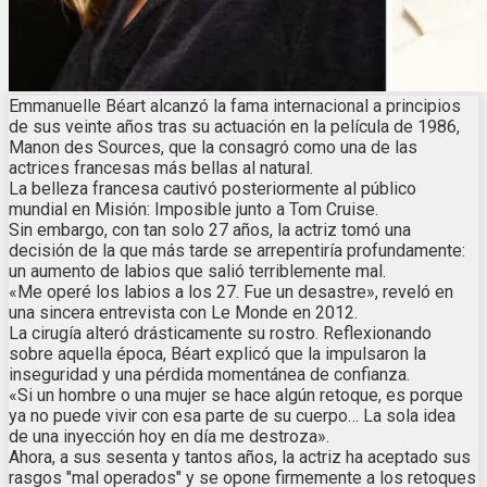
Emmanuelle Béart alcanzó la fama internacional a principios
de sus veinte años tras su actuación en la película de 1986,
Manon des Sources, que la consagró como una de las
actrices francesas más bellas al natural.
La belleza francesa cautivó posteriormente al público
mundial en Misión: Imposible junto a Tom Cruise.
Sin embargo, con tan solo 27 años, la actriz tomó una
decisión de la que más tarde se arrepentiría profundamente:
un aumento de labios que salió terriblemente mal.
«Me operé los labios a los 27. Fue un desastre», reveló en
una sincera entrevista con Le Monde en 2012.
La cirugía alteró drásticamente su rostro. Reflexionando
sobre aquella época, Béart explicó que la impulsaron la
inseguridad y una pérdida momentánea de confianza.
«Si un hombre o una mujer se hace algún retoque, es porque
ya no puede vivir con esa parte de su cuerpo… La sola idea
de una inyección hoy en día me destroza».
Ahora, a sus sesenta y tantos años, la actriz ha aceptado sus
rasgos "mal operados" y se opone firmemente a los retoques