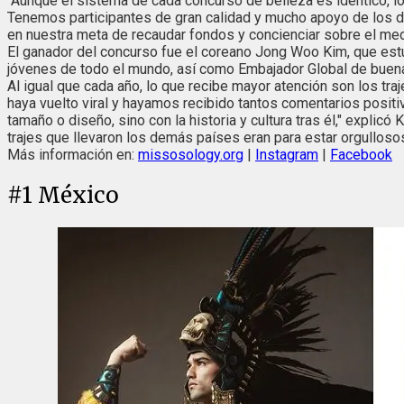
"Aunque el sistema de cada concurso de belleza es idéntico, l
Tenemos participantes de gran calidad y mucho apoyo de los 
en nuestra meta de recaudar fondos y concienciar sobre el med
El ganador del concurso fue el coreano Jong Woo Kim, que estu
jóvenes de todo el mundo, así como Embajador Global de buena
Al igual que cada año, lo que recibe mayor atención son los tra
haya vuelto viral y hayamos recibido tantos comentarios posit
tamaño o diseño, sino con la historia y cultura tras él," explic
trajes que llevaron los demás países eran para estar orgullosos
Más información en:
missosology.org
|
Instagram
|
Facebook
#
1
México