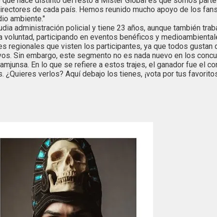
o que hace distinto del resto a Mister Global es que somos part
directores de cada país. Hemos reunido mucho apoyo de los fan
io ambiente."
dia administración policial y tiene 23 años, aunque también trab
 voluntad, participando en eventos benéficos y medioambiental
jes regionales que visten los participantes, ya que todos gustan 
ivos. Sin embargo, este segmento no es nada nuevo en los concur
ó Kamjunsa. En lo que se refiere a estos trajes, el ganador fue el
. ¿Quieres verlos? Aquí debajo los tienes, ¡vota por tus favorito