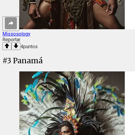
Missosology
Reportar
4
puntos
#
3
Panamá