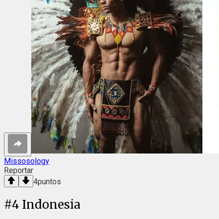
Missosology
Reportar
4
puntos
#
4
Indonesia