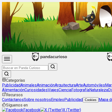
Categorías
Publicidad
Animales
Animación
Arquitectura
Arte
Automóviles
Mar
Alimentación
Curiosidades
Viajes
Ciencia
Fotografía
Naturaleza
Di
Recursos
Contáctanos
Sobre nosotros
Empleo
Publicidad
Mapa de
Cookies
Síguenos en
Facebook
X (Twitter)