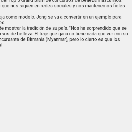
e del Top 5 Grand Slam de concursos de belleza masculinos.
s que nos siguen en redes sociales y nos mantenemos fieles
aja como modelo. Jong se va a convertir en un ejemplo para
es.
de mostrar la tradición de su país. "Nos ha sorprendido que se
sos de belleza. El traje que gana no tiene nada que ver con su
 concursante de Birmania (Myanmar), pero lo cierto es que los
s!