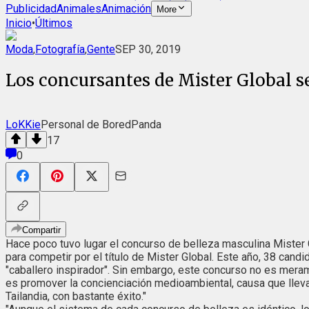
Publicidad
Animales
Animación
More
Inicio
•
Últimos
Moda
,
Fotografía
,
Gente
SEP 30, 2019
Los concursantes de Mister Global se
LoKKie
Personal de BoredPanda
17
0
Compartir
Hace poco tuvo lugar el concurso de belleza masculina Mister 
para competir por el título de Mister Global. Este año, 38 cand
"caballero inspirador". Sin embargo, este concurso no es meram
es promover la concienciación medioambiental, causa que lle
Tailandia, con bastante éxito."