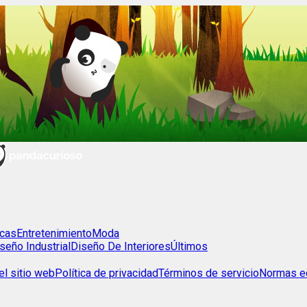
cas
Entretenimiento
Moda
seño Industrial
Diseño De Interiores
Últimos
l sitio web
Política de privacidad
Términos de servicio
Normas ed