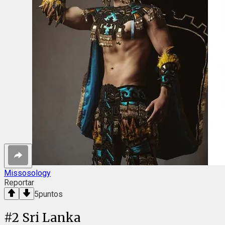
Missosology
Reportar
5
puntos
#
2
Sri Lanka