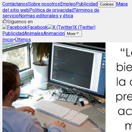
Contáctanos
Sobre nosotros
Empleo
Publicidad
Mapa
Cookies
del sitio web
Política de privacidad
Términos de
servicio
Normas editoriales y ética
Síguenos en
Facebook
X (Twitter)
Publicidad
Animales
Animación
More
Inicio
•
Últimos