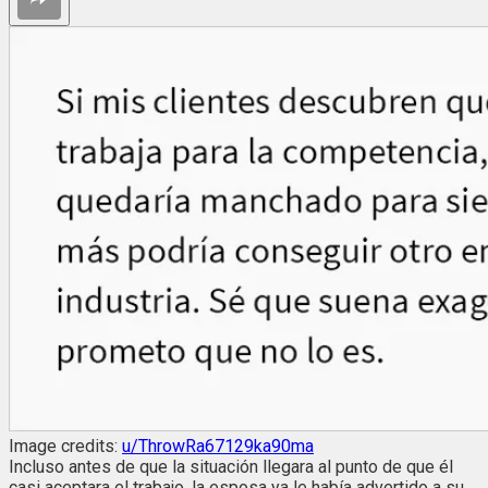
Image credits:
u/ThrowRa67129ka90ma
Incluso antes de que la situación llegara al punto de que él
casi aceptara el trabajo, la esposa ya le había advertido a su