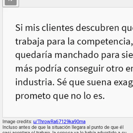
Image credits:
u/ThrowRa67129ka90ma
Incluso antes de que la situación llegara al punto de que él
casi aceptara el trabajo, la esposa ya le había advertido a su