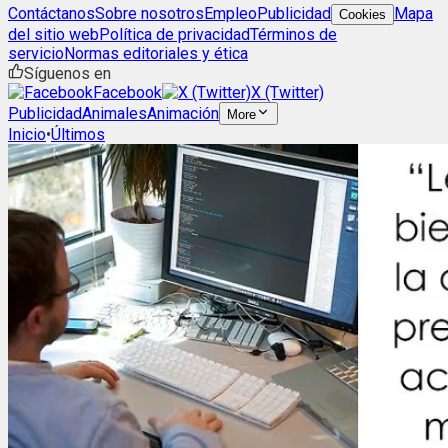
Contáctanos
Sobre nosotros
Empleo
Publicidad
Mapa
Cookies
del sitio web
Política de privacidad
Términos de
servicio
Normas editoriales y ética
Síguenos en
Facebook
X (Twitter)
Publicidad
Animales
Animación
More
Inicio
•
Últimos