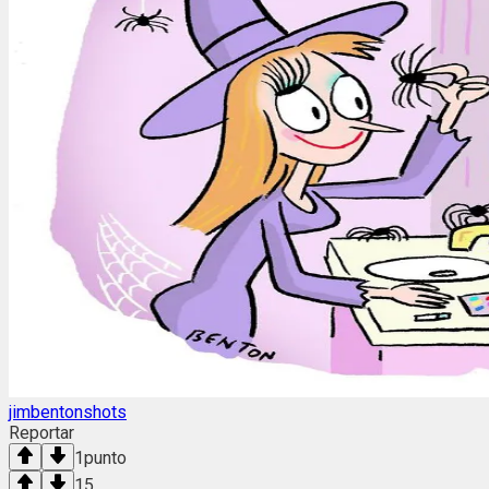
jimbentonshots
Reportar
1
punto
15