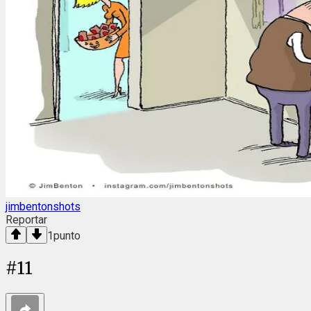
jimbentonshots
Reportar
1
punto
#
11