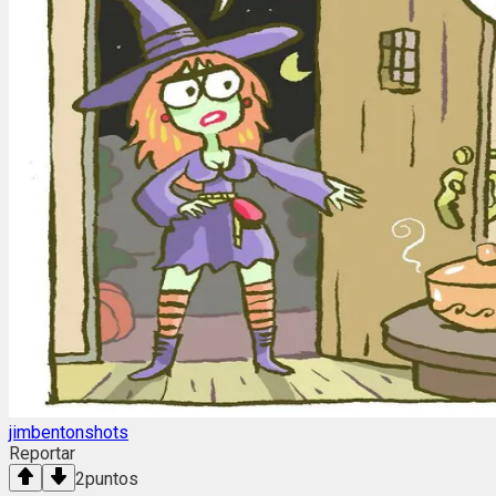
jimbentonshots
Reportar
2
puntos