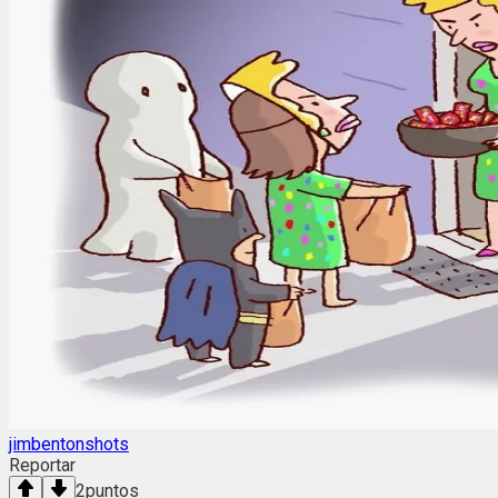
jimbentonshots
Reportar
2
puntos