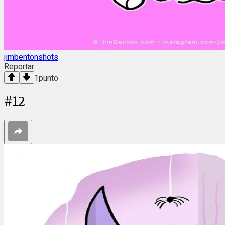
jimbentonshots
Reportar
1
punto
#
12