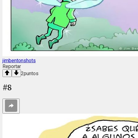
jimbentonshots
Reportar
2
puntos
#
8