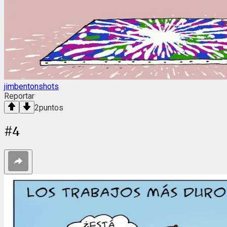
jimbentonshots
Reportar
2
puntos
#
4