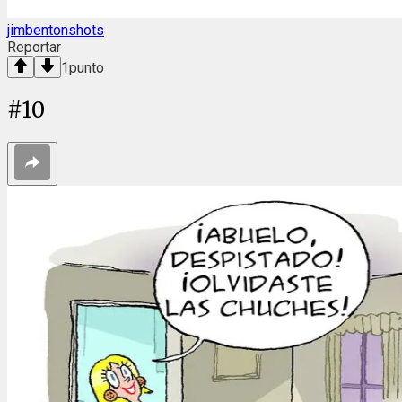
jimbentonshots
Reportar
1
punto
#
10