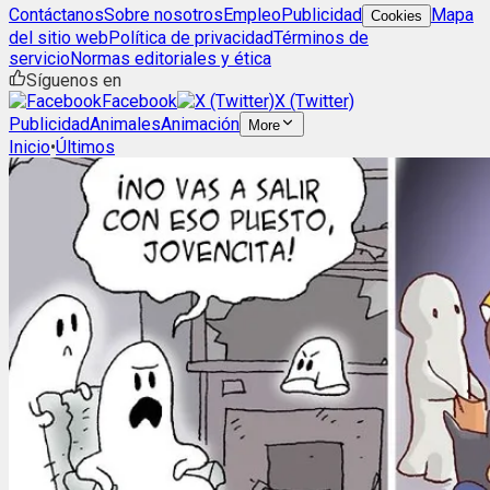
Contáctanos
Sobre nosotros
Empleo
Publicidad
Mapa
Cookies
del sitio web
Política de privacidad
Términos de
servicio
Normas editoriales y ética
Síguenos en
Facebook
X (Twitter)
Publicidad
Animales
Animación
More
Inicio
•
Últimos