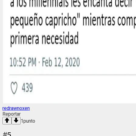
redrawnoxen
Reportar
1
punto
#
5