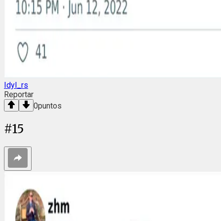
Idyl_rs
Reportar
0
puntos
#
15