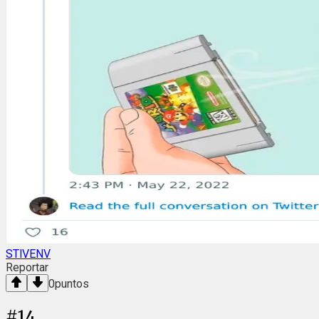
STlVENV
Reportar
0
puntos
#
14