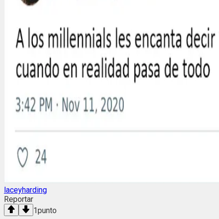
laceyharding
Reportar
1
punto