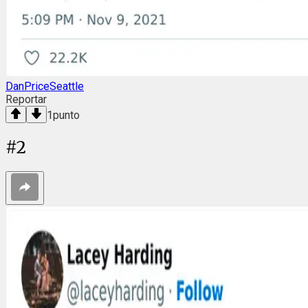
DanPriceSeattle
Reportar
1
punto
#
2