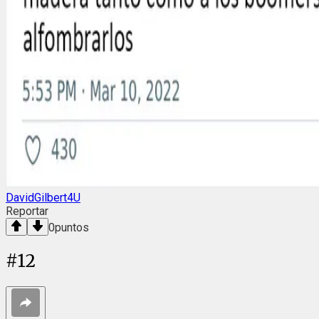
DavidGilbert4U
Reportar
0
puntos
#
12