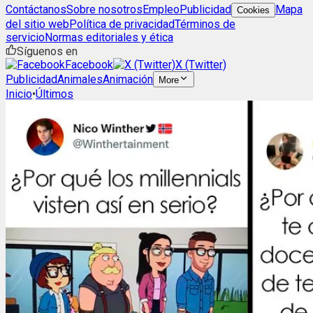
Contáctanos
Sobre nosotros
Empleo
Publicidad
Mapa
Cookies
del sitio web
Política de privacidad
Términos de
servicio
Normas editoriales y ética
Síguenos en
Facebook
X (Twitter)
Publicidad
Animales
Animación
More
Inicio
•
Últimos