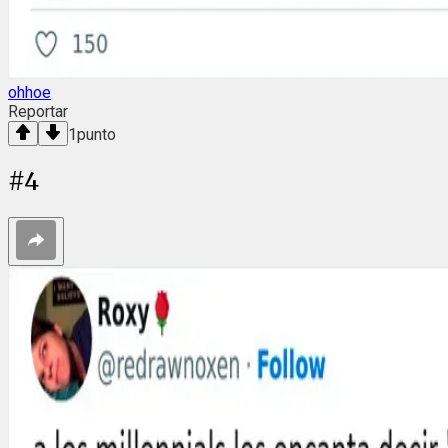
ohhoe
Reportar
1
punto
#
4