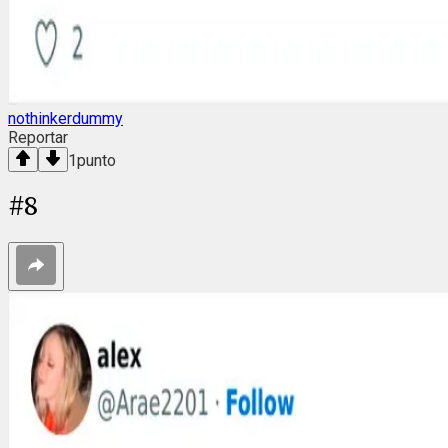
nothinkerdummy
Reportar
1
punto
#
8