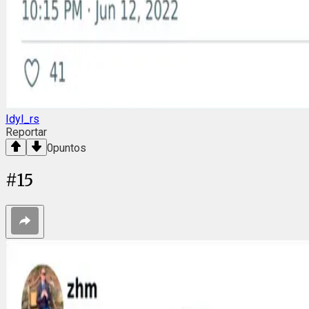
Idyl_rs
Reportar
0
puntos
#
15