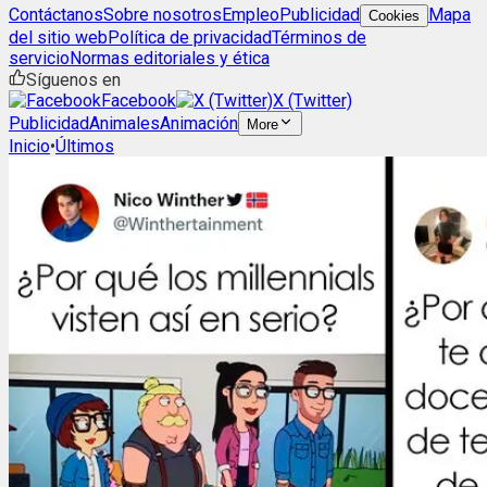
Contáctanos
Sobre nosotros
Empleo
Publicidad
Mapa
Cookies
del sitio web
Política de privacidad
Términos de
servicio
Normas editoriales y ética
Síguenos en
Facebook
X (Twitter)
Publicidad
Animales
Animación
More
Inicio
•
Últimos