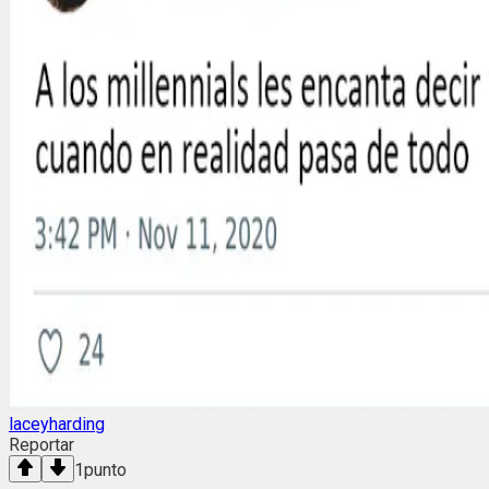
laceyharding
Reportar
1
punto