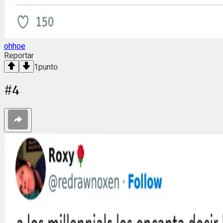
ohhoe
Reportar
1
punto
#
4