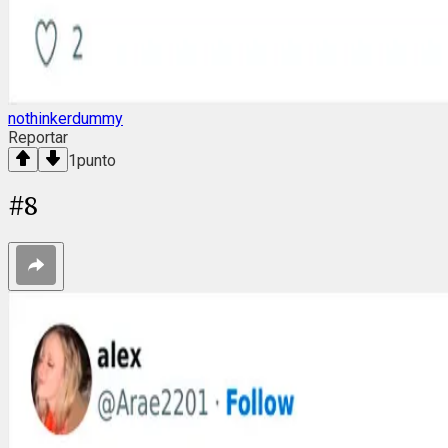
nothinkerdummy
Reportar
1
punto
#
8