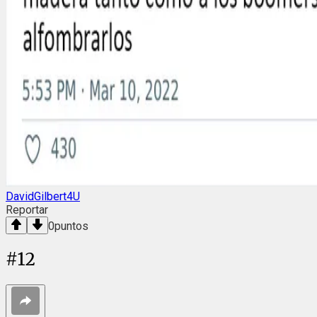
DavidGilbert4U
Reportar
0
puntos
#
12