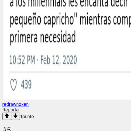
redrawnoxen
Reportar
1
punto
#
5