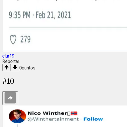
clur19
Reportar
0
puntos
#
10