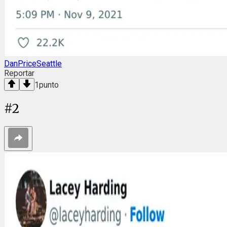
DanPriceSeattle
Reportar
1
punto
#
2