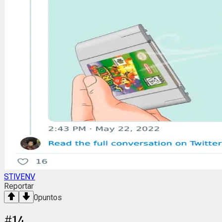
STlVENV
Reportar
0
puntos
#
14