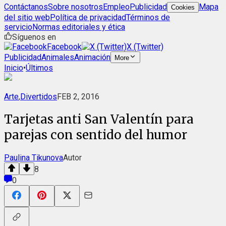
Contáctanos
Sobre nosotros
Empleo
Publicidad
Mapa
Cookies
del sitio web
Política de privacidad
Términos de
servicio
Normas editoriales y ética
Síguenos en
Facebook
X (Twitter)
Publicidad
Animales
Animación
More
Inicio
•
Últimos
Arte
,
Divertidos
FEB 2, 2016
Tarjetas anti San Valentín para
parejas con sentido del humor
Paulina Tikunova
Autor
8
0