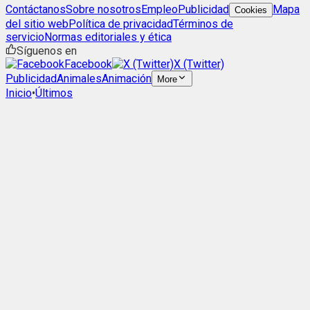
Contáctanos
Sobre nosotros
Empleo
Publicidad
Mapa
Cookies
del sitio web
Política de privacidad
Términos de
servicio
Normas editoriales y ética
Síguenos en
Facebook
X (Twitter)
Publicidad
Animales
Animación
More
Inicio
•
Últimos