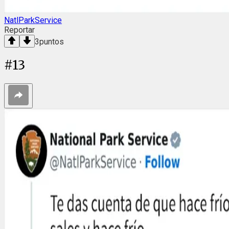
NatlParkService
Reportar
3
puntos
#
13