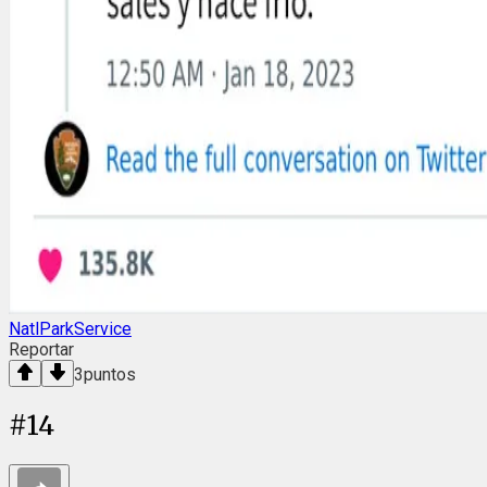
NatlParkService
Reportar
3
puntos
#
14