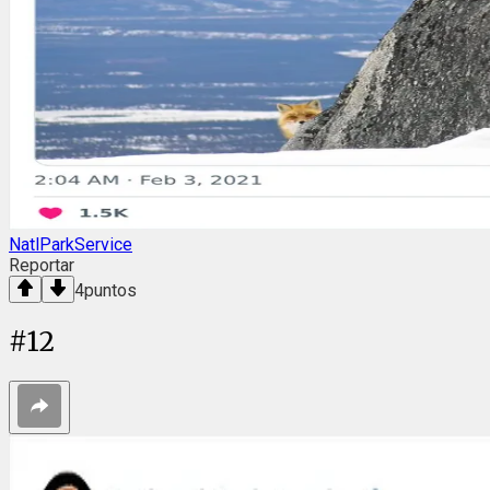
NatlParkService
Reportar
4
puntos
#
12