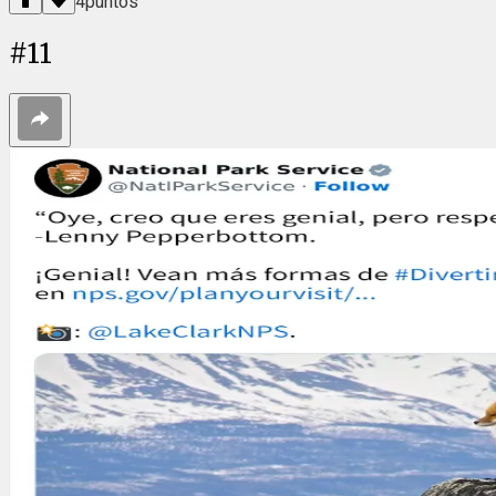
4
puntos
#
11