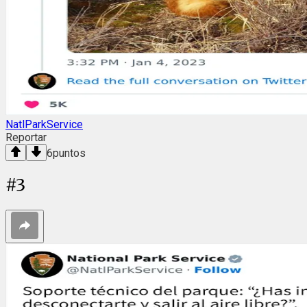
NatlParkService
Reportar
6
puntos
#
3