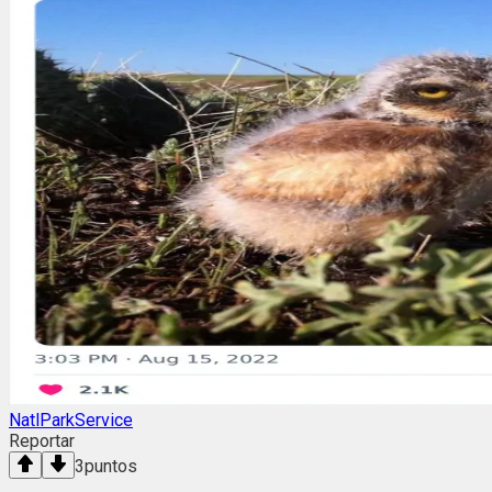
NatlParkService
Reportar
3
puntos