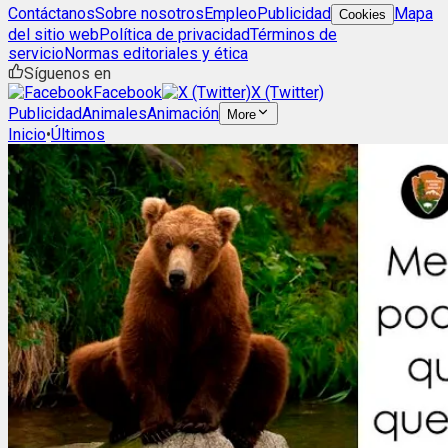
Contáctanos
Sobre nosotros
Empleo
Publicidad
Mapa
Cookies
del sitio web
Política de privacidad
Términos de
servicio
Normas editoriales y ética
Síguenos en
Facebook
X (Twitter)
Publicidad
Animales
Animación
More
Inicio
•
Últimos