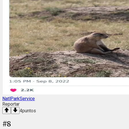
NatlParkService
Reportar
4
puntos
#
8