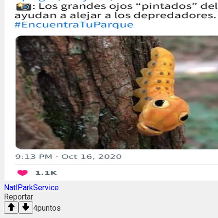
NatlParkService
Reportar
4
puntos