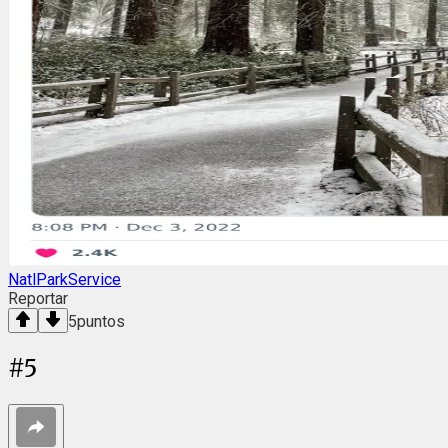
NatlParkService
Reportar
5
puntos
#
5