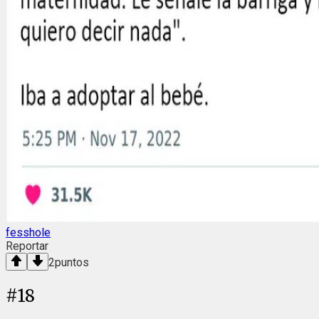
fesshole
Reportar
2
puntos
#
18