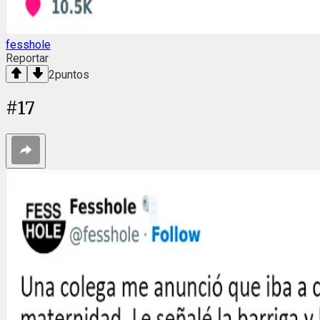
fesshole
Reportar
2
puntos
#
17