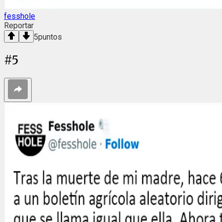
fesshole
Reportar
5
puntos
#
5