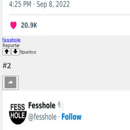
fesshole
Reportar
9
puntos
#
2