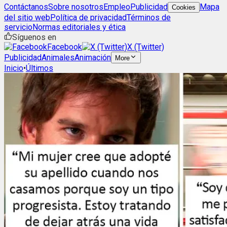
Contáctanos
Sobre nosotros
Empleo
Publicidad
Mapa
Cookies
del sitio web
Política de privacidad
Términos de
servicio
Normas editoriales y ética
Síguenos en
Facebook
X (Twitter)
Publicidad
Animales
Animación
More
Inicio
•
Últimos