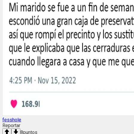
fesshole
Reportar
8
puntos