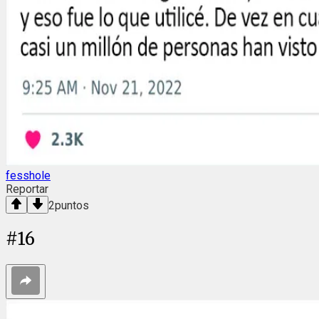
fesshole
Reportar
2
puntos
#
16